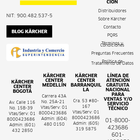
CIÓN
Distribuidores
NIT: 900.482.537-5
Sobre Kärcher
Contacto
BLOG KÄRCHER
PQRS
Términos y
Condiciones
Preguntas Frecuentes
Política de
Tratamiento de Datos
KÄRCHER
KÄRCHER
LÍNEA DE
CENTER
CENTER
ATENCIÓN
KÄRCHER
MEDELLÍN
BARRANQUIL
GRATUITA
CENTER
LA
NACIONAL
BOGOTÁ
PARA
Carrera 43A
VENTAS Y/O
Cra. 53 #80-
No. 25A-21
Av. Calle 116
SERVICIO
167
Vtas/Serv: 01
No. 15B-39
TÉCNICO
Vtas/Serv: 01
8000423686
Vtas/Serv: 01
8000423686
Admin: (604)
8000423686
01-8000-
Admin: (605)
480 0150
Admin: (601)
423686
319 5875
432 2850
601-