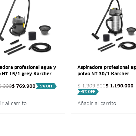
adora profesional agua y
Aspiradora profesional a
o NT 15/1 grey Karcher
polvo NT 30/1 Karcher
$
1.309.900
$
1.190.000
.000
$
769.900
-5% OFF
-9% OFF
r al carrito
Añadir al carrito