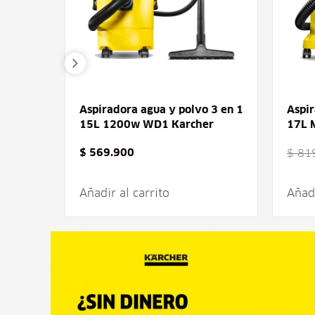
dora WD
Aspiradora agua y polvo 3 en 1
Aspir
15L 1200w WD1 Karcher
17L 
$
569.900
$
819
Añadir al carrito
Añadi