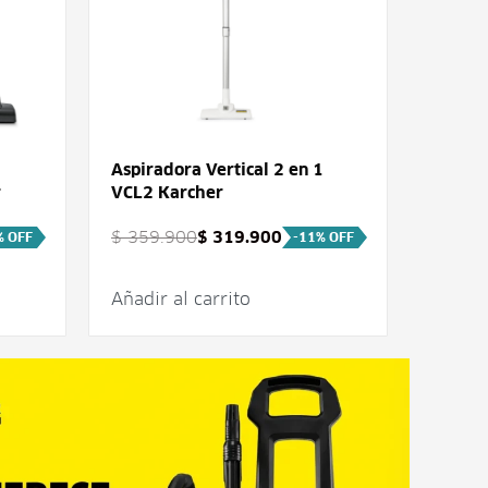
Aspiradora Vertical 2 en 1
Aspira
r
VCL2 Karcher
filtro
$
2.59
$
359.900
$
319.900
% OFF
-11% OFF
Añadir al carrito
Añadir