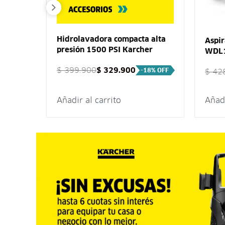
Hidrolavadora compacta alta
nal HD
Aspir
presión 1500 PSI Karcher
rcher
WDL1
$
399.900
$
329.900
-18% OFF
$
428
Añadir al carrito
Añadi