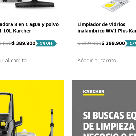
adora 3 en 1 agua y polvo
Limpiador de vidrios
 10L Karcher
inalambrico WV1 Plus Ka
.890
$
389.900
$
359.900
$
299.900
-9% OFF
-17
r al carrito
Añadir al carrito