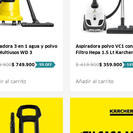
adora 3 en 1 agua y polvo
Aspiradora polvo VC1 con
Multiusos WD 3
Filtro Hepa 1.5 Lt Karche
.900
$
749.900
$
419.900
$
359.900
-9% OFF
-14
r al carrito
Añadir al carrito