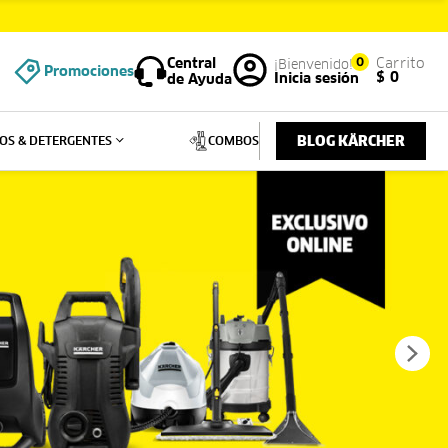
Central
0
Carrito
Promociones
$
0
Inicia sesión
de Ayuda
BLOG KÄRCHER
OS & DETERGENTES
COMBOS