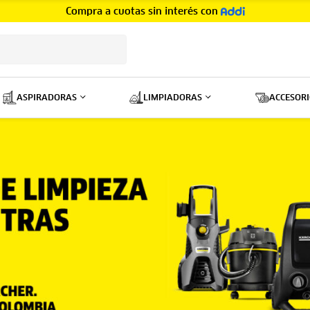
🛵 ¡Envíos
GRATIS
por compras mayores a $150.000! 📦
ASPIRADORAS
LIMPIADORAS
ACCESORI