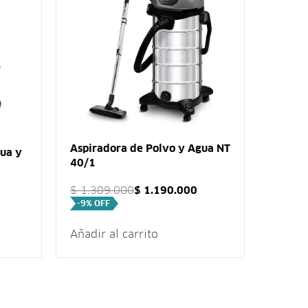
Soplad
$
1.85
Aspiradora de Polvo y Agua NT
gua y
-9% O
40/1
$
1.309.000
$
1.190.000
-9% OFF
Añadir al carrito
Añadir