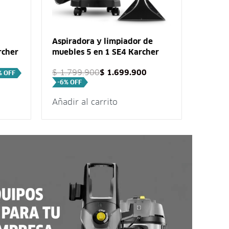
Aspiradora y limpiador de
Aspira
rcher
muebles 5 en 1 SE4 Karcher
15L 1
$
1.799.900
$
1.699.900
$
569.
% OFF
-6% OFF
Añadir al carrito
Añadir