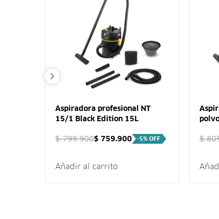
agua y
Aspiradora profesional NT
Aspir
0/2 Me
15/1 Black Edition 15L
polv
Karcher
$
799.900
$
759.900
$
809
-5% OFF
Añadir al carrito
Añadi