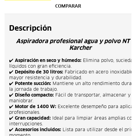
COMPARAR
Descripción
Aspiradora profesional agua y polvo NT 3
Karcher
✔️
Aspiración en seco y húmedo:
Elimina polvo, suciedad
líquidos con gran eficiencia.
✔️
Depósito de 30 litros:
Fabricado en acero inoxidable 
mayor resistencia y durabilidad.
✔️
Potente succión:
Mantiene un alto rendimiento durant
la jornada de trabajo.
✔️
Diseño compacto:
Fácil de transportar, almacenar y
maniobrar.
✔️
Motor de 1400 W:
Excelente desempeño para aplicac
profesionales.
✔️
Gran capacidad:
Ideal para limpiar áreas amplias co
interrupciones.
✔️
Accesorios incluidos:
Lista para utilizar desde el prim
momento.