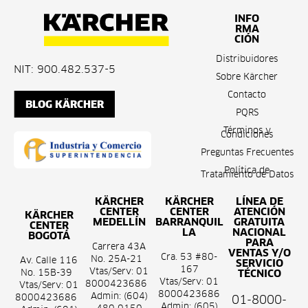
INFO
RMA
CIÓN
Distribuidores
NIT: 900.482.537-5
Sobre Kärcher
Contacto
BLOG KÄRCHER
PQRS
Términos y
Condiciones
Preguntas Frecuentes
Política de
Tratamiento de Datos
KÄRCHER
KÄRCHER
LÍNEA DE
CENTER
CENTER
ATENCIÓN
KÄRCHER
MEDELLÍN
BARRANQUIL
GRATUITA
CENTER
LA
NACIONAL
BOGOTÁ
PARA
Carrera 43A
VENTAS Y/O
Cra. 53 #80-
No. 25A-21
Av. Calle 116
SERVICIO
167
Vtas/Serv: 01
No. 15B-39
TÉCNICO
Vtas/Serv: 01
8000423686
Vtas/Serv: 01
8000423686
Admin: (604)
8000423686
01-8000-
Admin: (605)