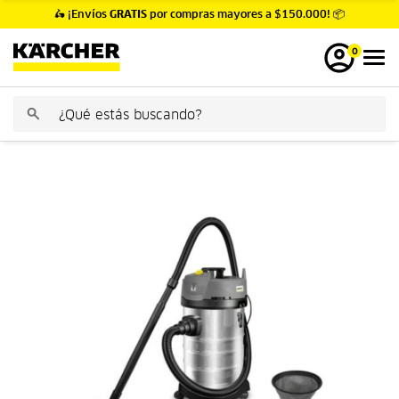
🛵 ¡Envíos
GRATIS
por compras mayores a $150.000! 📦
0