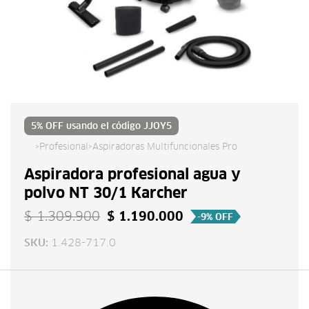
Haz clic aquí
5% OFF usando el código
JJOY5
›
›
Profesional
Aspiradoras Multifuncionales Pro
Aspiradora profesional agua y
polvo NT 30/1 Karcher
$
1.309.900
$
1.190.000
-9% OFF
1.428-717.0