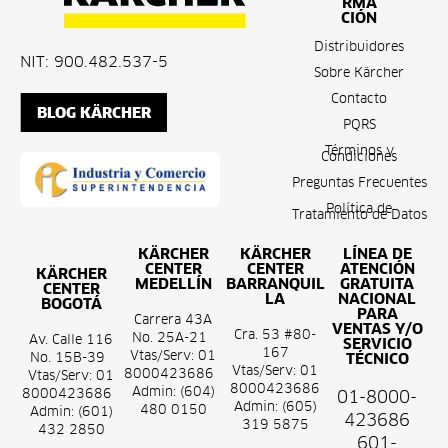
RMA
CIÓN
Distribuidores
NIT: 900.482.537-5
Sobre Kärcher
Contacto
BLOG KÄRCHER
PQRS
Términos y
Condiciones
Preguntas Frecuentes
Política de
Tratamiento de Datos
KÄRCHER
KÄRCHER
LÍNEA DE
CENTER
CENTER
ATENCIÓN
KÄRCHER
MEDELLÍN
BARRANQUIL
GRATUITA
CENTER
LA
NACIONAL
BOGOTÁ
PARA
Carrera 43A
VENTAS Y/O
Cra. 53 #80-
No. 25A-21
Av. Calle 116
SERVICIO
167
Vtas/Serv: 01
No. 15B-39
TÉCNICO
Vtas/Serv: 01
8000423686
Vtas/Serv: 01
8000423686
Admin: (604)
8000423686
01-8000-
Admin: (605)
480 0150
Admin: (601)
423686
319 5875
432 2850
601-