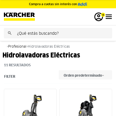
Compra a cuotas sin interés con
GRATIS
0
›
Profesional
›
Hidrolavadoras Eléctricas
Hidrolavadoras Eléctricas
11
RESULTADOS
Orden predeterminado
FILTER