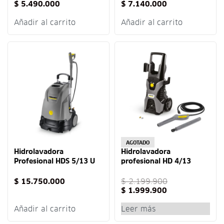
$
5.490.000
$
7.140.000
Añadir al carrito
Añadir al carrito
-9% OFF
AGOTADO
Hidrolavadora
Hidrolavadora
Profesional HDS 5/13 U
profesional HD 4/13
Karcher
2100 PSI Karcher
$
15.750.000
$
2.199.900
$
1.999.900
Añadir al carrito
Leer más