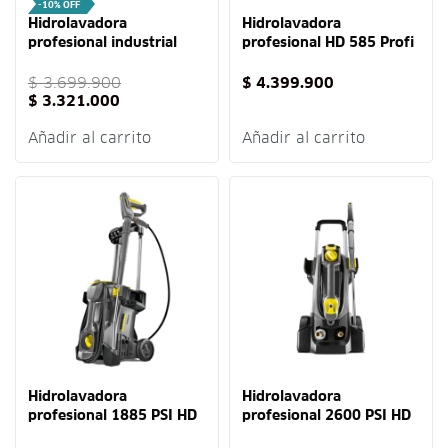
-10% OFF
Hidrolavadora
Hidrolavadora
profesional industrial
profesional HD 585 Profi
1885 PSI HD 4/9 Cage
110 V Karcher
Karcher
$
3.699.900
$
4.399.900
$
3.321.000
Añadir al carrito
Añadir al carrito
Hidrolavadora
Hidrolavadora
profesional 1885 PSI HD
profesional 2600 PSI HD
4/9 P Karcher
6/13 Karcher