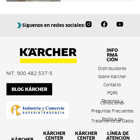
Síguenos en redes sociales:
INFO
RMA
CIÓN
Distribuidores
NIT: 900.482.537-5
Sobre Kärcher
Contacto
BLOG KÄRCHER
PQRS
Términos y
Condiciones
Preguntas Frecuentes
Política de
Tratamiento de Datos
KÄRCHER
KÄRCHER
LÍNEA DE
CENTER
CENTER
ATENCIÓN
KÄRCHER