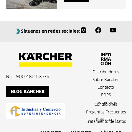
Síguenos en redes sociales:
INFO
RMA
CIÓN
Distribuidores
NIT: 900.482.537-5
Sobre Kärcher
Contacto
BLOG KÄRCHER
PQRS
Términos y
Condiciones
Preguntas Frecuentes
Política de
Tratamiento de Datos