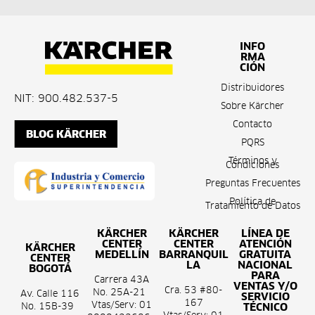
INFO
RMA
CIÓN
Distribuidores
NIT: 900.482.537-5
Sobre Kärcher
Contacto
BLOG KÄRCHER
PQRS
Términos y
Condiciones
Preguntas Frecuentes
Política de
Tratamiento de Datos
KÄRCHER
KÄRCHER
LÍNEA DE
CENTER
CENTER
ATENCIÓN
KÄRCHER
MEDELLÍN
BARRANQUIL
GRATUITA
CENTER
LA
NACIONAL
BOGOTÁ
PARA
Carrera 43A
VENTAS Y/O
Cra. 53 #80-
No. 25A-21
Av. Calle 116
SERVICIO
167
Vtas/Serv: 01
No. 15B-39
TÉCNICO