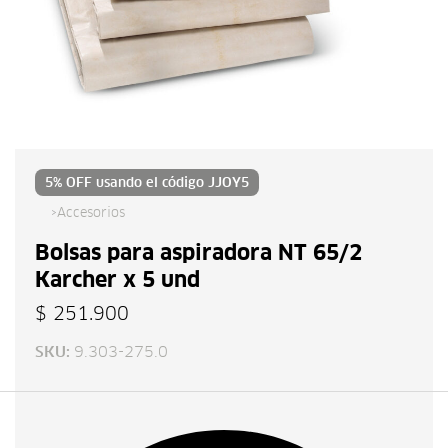
Haz clic aquí
5% OFF usando el código
JJOY5
›
Accesorios
Bolsas para aspiradora NT 65/2
Karcher x 5 und
$
251.900
9.303-275.0