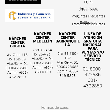
PQRS
Términos y
Condiciones
Preguntas Frecuentes
Política de
Tratamiento de Datos
KÄRCHER
KÄRCHER
LÍNEA DE
CENTER
CENTER
ATENCIÓN
KÄRCHER
MEDELLÍN
BARRANQUIL
GRATUITA
CENTER
LA
NACIONAL
BOGOTÁ
PARA
Carrera 43A
VENTAS Y/O
Cra. 53 #80-
No. 25A-21
Av. Calle 116
SERVICIO
167
Vtas/Serv: 01
No. 15B-39
TÉCNICO
Vtas/Serv: 01
8000423686
Vtas/Serv: 01
8000423686
Admin: (604)
8000423686
01-8000-
Admin: (605)
480 0150
Admin: (601)
423686
319 5875
432 2850
601-
4322859
Formas de pago: