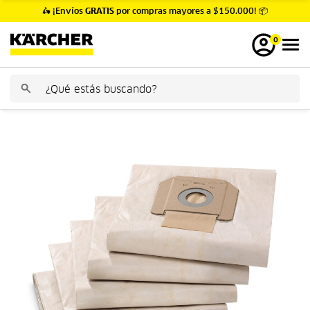
🛵 ¡Envíos
GRATIS
por compras mayores a $150.000! 📦
0