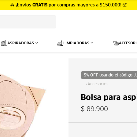
🛵 ¡Envíos
GRATIS
por compras mayores a $150.000! 📦
ASPIRADORAS
LIMPIADORAS
ACCESORI
Haz clic aquí
5% OFF usando el código
J
›
Accesorios
Bolsa para as
$
89.900