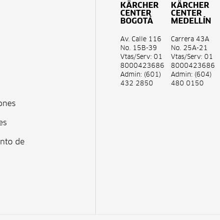
KÄRCHER
KÄRCHER
CENTER
CENTER
BOGOTÁ
MEDELLÍN
Av. Calle 116
Carrera 43A
No. 15B-39
No. 25A-21
Vtas/Serv: 01
Vtas/Serv: 01
8000423686
8000423686
Admin: (601)
Admin: (604)
432 2850
480 0150
ones
es
ento de