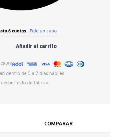
Añadir al carrito
segura
án dentro de 5 a 7 días hábiles
 desperfecto de fábrica.
COMPARAR