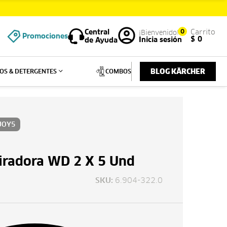
Central
0
Carrito
Promociones
$
0
Inicia sesión
de Ayuda
BLOG KÄRCHER
OS & DETERGENTES
COMBOS
JOY5
piradora WD 2 X 5 Und
6.904-322.0