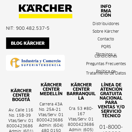
INFO
RMA
CIÓN
Distribuidores
NIT: 900.482.537-5
Sobre Kärcher
Contacto
BLOG KÄRCHER
PQRS
Términos y
Condiciones
Preguntas Frecuentes
Política de
Tratamiento de Datos
KÄRCHER
KÄRCHER
LÍNEA DE
CENTER
CENTER
ATENCIÓN
KÄRCHER
MEDELLÍN
BARRANQUIL
GRATUITA
CENTER
LA
NACIONAL
BOGOTÁ
PARA
Carrera 43A
VENTAS Y/O
Cra. 53 #80-
No. 25A-21
Av. Calle 116
SERVICIO
167
Vtas/Serv: 01
No. 15B-39
TÉCNICO
Vtas/Serv: 01
8000423686
Vtas/Serv: 01
8000423686
Admin: (604)
8000423686
01-8000-
Admin: (605)
480 0150
Admin: (601)