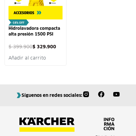
-18% OFF
Hidrolavadora compacta
alta presión 1500 PSI
Karcher
$
399.900
$
329.900
Añadir al carrito
Síguenos en redes sociales:
INFO
RMA
CIÓN