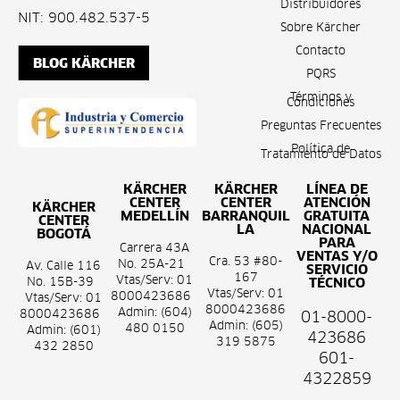
Distribuidores
NIT: 900.482.537-5
Sobre Kärcher
Contacto
BLOG KÄRCHER
PQRS
Términos y
Condiciones
Preguntas Frecuentes
Política de
Tratamiento de Datos
KÄRCHER
KÄRCHER
LÍNEA DE
CENTER
CENTER
ATENCIÓN
KÄRCHER
MEDELLÍN
BARRANQUIL
GRATUITA
CENTER
LA
NACIONAL
BOGOTÁ
PARA
Carrera 43A
VENTAS Y/O
Cra. 53 #80-
No. 25A-21
Av. Calle 116
SERVICIO
167
Vtas/Serv: 01
No. 15B-39
TÉCNICO
Vtas/Serv: 01
8000423686
Vtas/Serv: 01
8000423686
Admin: (604)
8000423686
01-8000-
Admin: (605)
480 0150
Admin: (601)
423686
319 5875
432 2850
601-
4322859