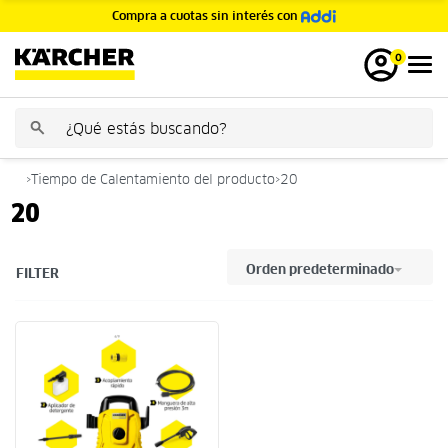
Compra a cuotas sin interés con
GRATIS
0
›
Tiempo de Calentamiento del producto
›
20
20
Orden predeterminado
FILTER