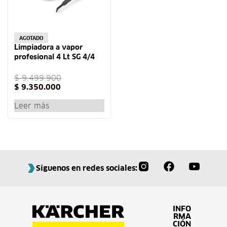
-2% OFF
AGOTADO
Limpiadora a vapor
profesional 4 Lt SG 4/4
Karcher
$
9.499.900
$
9.350.000
Leer más
Síguenos en redes sociales:
INFO
RMA
CIÓN