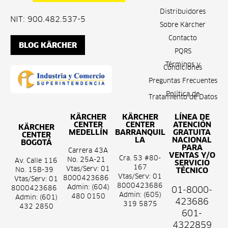
Distribuidores
NIT: 900.482.537-5
Sobre Kärcher
Contacto
BLOG KÄRCHER
PQRS
Términos y
Condiciones
Preguntas Frecuentes
Política de
Tratamiento de Datos
KÄRCHER
KÄRCHER
LÍNEA DE
CENTER
CENTER
ATENCIÓN
KÄRCHER
MEDELLÍN
BARRANQUIL
GRATUITA
CENTER
LA
NACIONAL
BOGOTÁ
PARA
Carrera 43A
VENTAS Y/O
Cra. 53 #80-
No. 25A-21
Av. Calle 116
SERVICIO
167
Vtas/Serv: 01
No. 15B-39
TÉCNICO
Vtas/Serv: 01
8000423686
Vtas/Serv: 01
8000423686
Admin: (604)
8000423686
01-8000-
Admin: (605)
480 0150
Admin: (601)
423686
319 5875
432 2850
601-
4322859