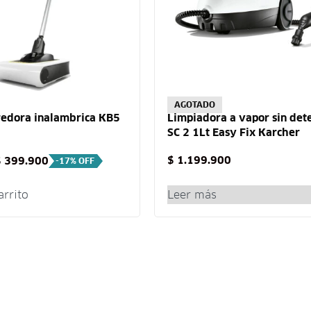
AGOTADO
redora inalambrica KB5
Limpiadora a vapor sin det
SC 2 1Lt Easy Fix Karcher
$
1.199.900
$
399.900
-17% OFF
arrito
Leer más