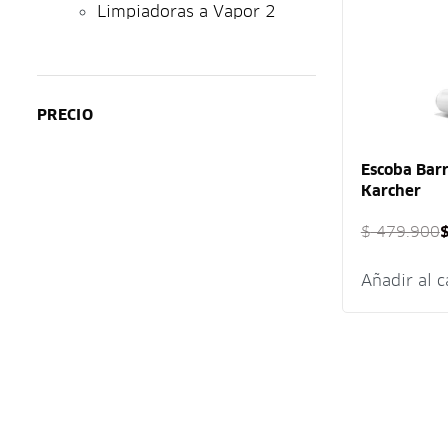
Limpiadoras a Vapor
2
PRECIO
Escoba Bar
Karcher
$
479.900
Añadir al c