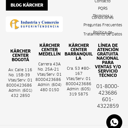
Contacto
BLOG KÄRCHER
PQRS
Términos y
Condiciones
Preguntas Frecuentes
Política de
Tratamiento de Datos
KÄRCHER
KÄRCHER
LÍNEA DE
CENTER
CENTER
ATENCIÓN
KÄRCHER
MEDELLÍN
BARRANQUIL
GRATUITA
CENTER
LA
NACIONAL
BOGOTÁ
PARA
Carrera 43A
VENTAS Y/O
Cra. 53 #80-
No. 25A-21
Av. Calle 116
SERVICIO
167
Vtas/Serv: 01
No. 15B-39
TÉCNICO
Vtas/Serv: 01
8000423686
Vtas/Serv: 01
8000423686
Admin: (604)
8000423686
01-8000-
Admin: (605)
480 0150
Admin: (601)
423686
319 5875
432 2850
601-
4322859