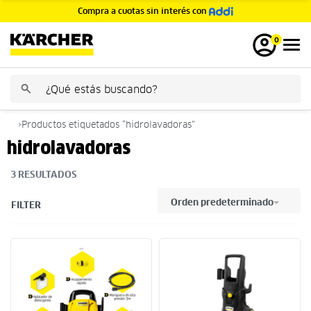
Compra a cuotas sin interés con
GRATIS
0
›
Productos etiquetados “hidrolavadoras”
hidrolavadoras
3
RESULTADOS
Orden predeterminado
FILTER