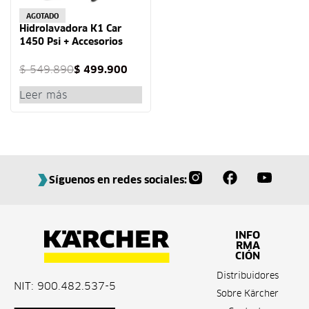
-9% OFF
AGOTADO
Hidrolavadora K1 Car
1450 Psi + Accesorios
Karcher
$
549.890
$
499.900
Leer más
Síguenos en redes sociales:
INFO
RMA
CIÓN
Distribuidores
NIT: 900.482.537-5
Sobre Kärcher